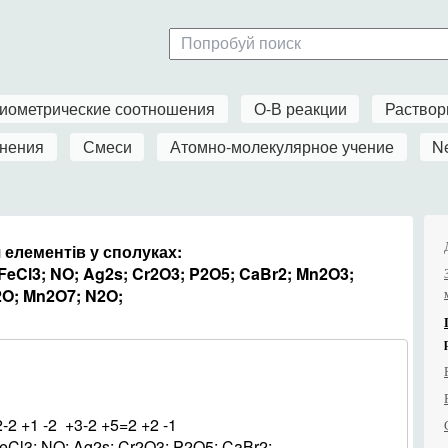
иометрические соотношения
О-В реакции
Раство
нения
Смеси
Атомно-молекулярное учение
N
 елементів у сполуках:
FeCl3; NO; Ag2s; Cr2O3; P2O5; CaBr2; Mn2O3;
2O; Mn2O7; N2O;
2-2 +1 -2 +3-2 +5=2 +2 -1
eCl3; NO; Ag2s; Cr2O3; P2O5; CaBr2;