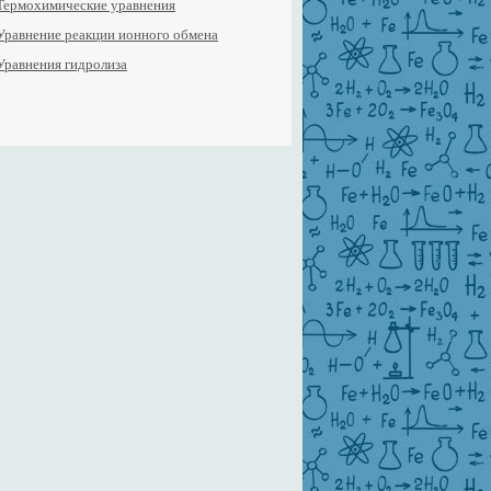
Термохимические уравнения
Уравнение реакции ионного обмена
Уравнения гидролиза