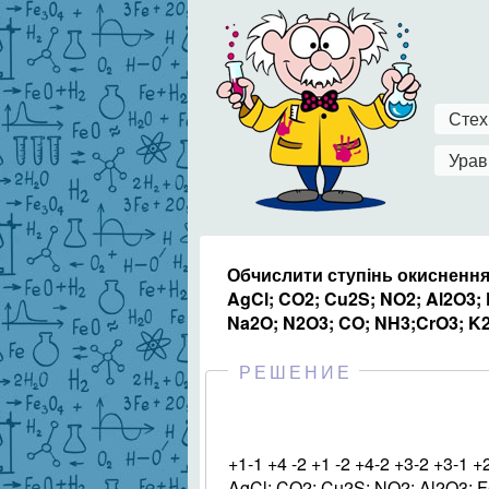
Стех
Урав
Обчислити ступінь окиснення
AgCl; CO2; Cu2S; NO2; Al2O3; 
Na2O; N2O3; CO; NH3;CrO3; K
РЕШЕНИЕ
+1-1 +4 -2 +1 -2 +4-2 +3-2 +3-1 +
AgCl; CO2; Cu2S; NO2; Al2O3; F