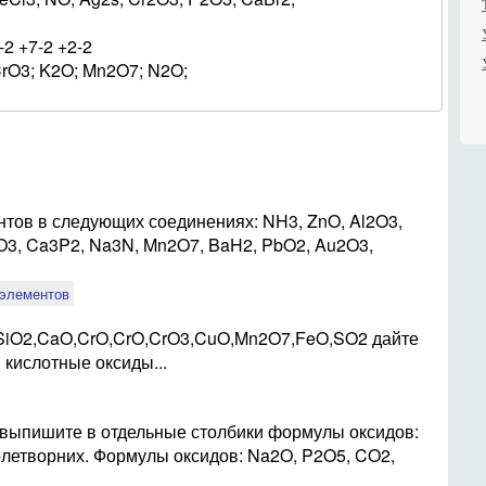
-2 +7-2 +2-2
rO3; K2O; Mn2O7; N2O;
тов в следующих соединениях: NH3, ZnO, Al2O3,
rO3, Ca3P2, Na3N, Mn2O7, BaH2, PbO2, Au2O3,
 элементов
SiO2,CaO,CrO,CrO,CrO3,CuO,Mn2O7,FeO,SO2 дайте
 кислотные оксиды...
 выпишите в отдельные столбики формулы оксидов:
солетворних. Формулы оксидов: Na2O, P2O5, CO2,