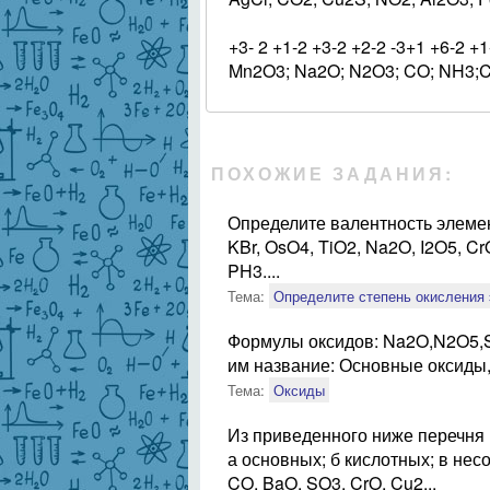
+3- 2 +1-2 +3-2 +2-2 -3+1 +6-2 +1
Mn2O3; Na2O; N2O3; CO; NH3;C
ПОХОЖИЕ ЗАДАНИЯ:
Определите валентность элемен
KBr, OsO4, TiO2, Na2O, I2O5, C
PH3....
Тема:
Определите степень окисления
Формулы оксидов: Na2O,N2O5,
им название: Основные оксиды,
Тема:
Оксиды
Из приведенного ниже перечня
а основных; б кислотных; в не
CO, BaO, SO3, CrO, Cu2...