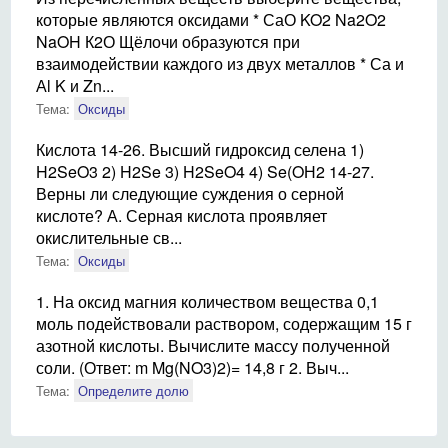
которые являются оксидами * СаО KO2 Na2O2
NaOH К2О Щёлочи образуются при
взаимодействии каждого из двух металлов * Са и
Аl K и Zn...
Тема:
Оксиды
Кислота 14-26. Высший гидроксид селена 1)
H2SeO3 2) H2Se 3) H2SeO4 4) Se(OН2 14-27.
Верны ли следующие суждения о серной
кислоте? А. Серная кислота проявляет
окислительные св...
Тема:
Оксиды
1. На оксид магния количеством вещества 0,1
моль подействовали раствором, содержащим 15 г
азотной кислоты. Вычислите массу полученной
соли. (Ответ: m Mg(NO3)2)= 14,8 г 2. Выч...
Тема:
Определите долю