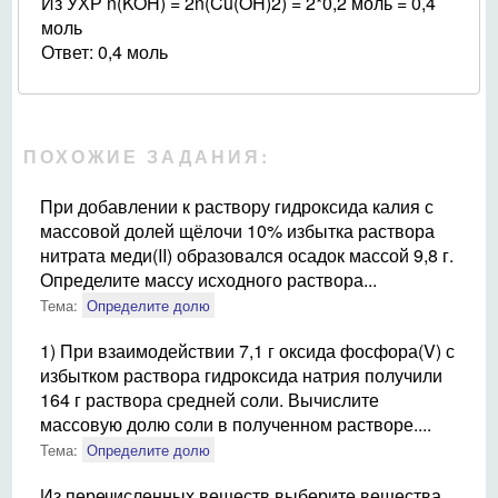
Из УХР n(KOH) = 2n(Cu(OH)2) = 2*0,2 моль = 0,4
моль
Ответ: 0,4 моль
ПОХОЖИЕ ЗАДАНИЯ:
При добавлении к раствору гидроксида калия с
массовой долей щёлочи 10% избытка раствора
нитрата меди(II) образовался осадок массой 9,8 г.
Определите массу исходного раствора...
Тема:
Определите долю
1) При взаимодействии 7,1 г оксида фосфора(V) с
избытком раствора гидроксида натрия получили
164 г раствора средней соли. Вычислите
массовую долю соли в полученном растворе....
Тема:
Определите долю
Из перечисленных веществ выберите вещества,