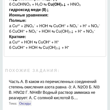
б CuOHNO₃ + H₂O ⇆
Cu(OH)₂↓
+ HNO₃
гидроксид меди (II)
↓
Ионные уравнения:
Полные:
а Cu²⁺ + 2NO₃⁻ + HOH ⇆ CuOH⁺ + NO₃⁻ + H⁺ + NO₃⁻
б CuOH⁺ + NO₃⁻ + HOH ⇆ Cu(OH)₂↓ + H⁺ + NO₃⁻
Краткие:
а Cu²⁺ + HOH ⇆ CuOH⁺ + H⁺
б CuOH⁺ + HOH ⇆ Cu(OH)₂↓ + H⁺
ПОХОЖИЕ ЗАДАНИЯ:
Часть А. В каком из перечисленных соединений
степень окисления азота равна -3: А. N2O3 Б. NI3
В. HNO2 Г. NH4Br Водный раствор аммиака не
реагирует: А. С соляной кислотой Б....
Тема:
Оксиды