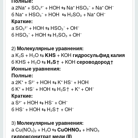
Полные:
а 2Na⁺ + SO₃²⁻ + HOH ⇆ Na⁺ HSO₃⁻ + Na⁺ OH⁻
б Na⁺ + HSO₃⁻ + HOH ⇆ H₂SO₃ + Na⁺ OH⁻
Краткие:
а SO₃²⁻ + HOH ⇆ HSO₃⁻ + OH⁻
б HSO₃⁻ + HOH ⇆ H₂SO₃ + OH⁻
2)
Молекулярные уравнения:
а K₂S + H₂O ⇆
KHS
+ KOH
гидросульфид калия
б KHS + H₂O ⇆
H₂S↑
+ KOH
сероводород↑
Ионные уравнения:
Полные:
а 2K⁺ + S²⁻ + HOH ⇆ K⁺ HS⁻ + HOH
б K⁺ + HS⁻ + HOH ⇆ H₂S↑ + K⁺ + OH⁻
Краткие:
а S²⁻ + HOH ⇆ HS⁻ + OH⁻
б HS⁻ + HOH ⇆ H₂S↑ + OH⁻
3)
Молекулярные уравнения:
а Cu(NO₃)₂ + H₂O ⇆
CuOHNO₃
+ HNO₃
гидроксонитрат меди (II)