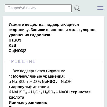
Укажите вещества, подвергающиеся
гидролизу. Запишите ионное и молекулярное
уравнения гидролиза.
HaSO3
K2S
Cu(NO3)2
РЕШЕНИЕ
Все подвергаются гидролизу:
1)
Молекулярные уравнения:
а Na₂SO₃ + H₂O ⇆
NaHSO₃
+ NaOH
гидросульфит калия
б NaHSO₃ + H₂O ⇆
H₂SO₃
+ NaOH
сернистая
кислота
Ионные уравнения: