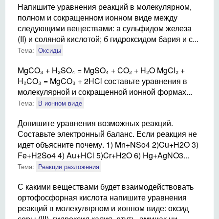
Напишите уравнения реакций в молекулярном,
полном и сокращенном ионном виде между
следующими веществами: а сульфидом железа
(II) и соляной кислотой; б гидроксидом бария и с...
Тема:
Оксиды
MgCO₃ + H₂SO₄ = MgSO₄ + CO₂ + H₂O MgCl₂ +
H₂CO₃ = MgCO₃ + 2HCl составьте уравнения в
молекулярной и сокращенной ионной формах...
Тема:
В ионном виде
Допишите уравнения возможных реакций.
Составьте электронный баланс. Если реакция не
идет объясните почему. 1) Mn+NSo4 2)Cu+H2O 3)
Fe+H2So4 4) Au+HCl 5)Cr+H2O 6) Hg+AgNO3...
Тема:
Реакции разложения
С какими веществами будет взаимодействовать
ортофосфорная кислота напишите уравнения
реакций в молекулярном и ионном виде: оксид
серы (III), гидроксид калия, ртуть, аммиак ни...