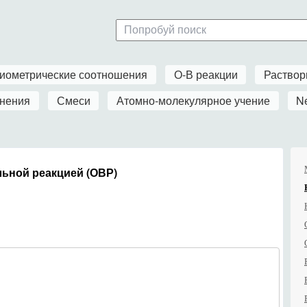
иометрические соотношения
О-В реакции
Раство
нения
Смеси
Атомно-молекулярное учение
N
ьной реакцией (ОВР)