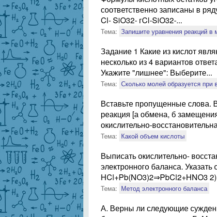
соответственно записаны в ряду
Cl- SiO32- гCl-SiO32-...
Тема:
Запишите уравнения реакций в
Задание 1 Какие из кислот яв
несколько из 4 вариантов отве
Укажите "лишнее": Выберите...
Тема:
Сколько молей образуется при 
Вставьте пропущенные слова. В
реакция [а обмена, б замещения
окислительно-восстановительная
Тема:
Какой объем кислоты
Выписать окислительно- восста
электронного баланса. Указать 
HCl+Pb(NO3)2⇒PbCl2+HNO3 2) F
Тема:
Метод электронного баланса
А. Верны ли следующие суждени