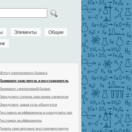
ры
Элементы
Общие
ew
Метод электронного баланса
Напишите окислитель и восстановитель
Напишите электронный баланс
Определите степень окисления элементов
Определите, какая соль образуется
Расставить коэффициенты и определить тип
Расставьте коэффициенты
Решить окислительно восстановительную