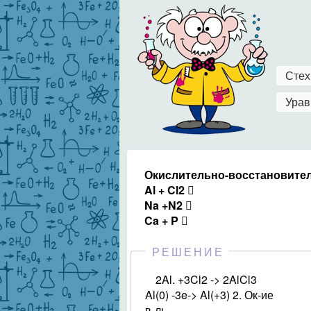
Стех
Урав
Окислительно-восстановител
Al + Cl2 
Na +N2 
Ca + P 
РЕШЕНИЕ
2Al. +3Cl2 -> 2AlCl3
Al(0) -3e-> Al(+3) 2. Ок-ие
в-ль