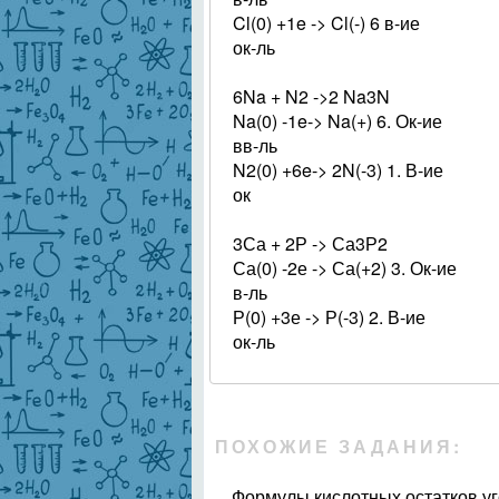
Cl(0) +1e -> Cl(-) 6 в-ие
ок-ль
6Na + N2 ->2 Na3N
Na(0) -1e-> Na(+) 6. Ок-ие
вв-ль
N2(0) +6e-> 2N(-3) 1. В-ие
ок
3Са + 2Р -> Са3Р2
Са(0) -2е -> Са(+2) 3. Ок-ие
в-ль
Р(0) +3е -> Р(-3) 2. В-ие
ок-ль
ПОХОЖИЕ ЗАДАНИЯ:
Формулы кислотных остатков уг