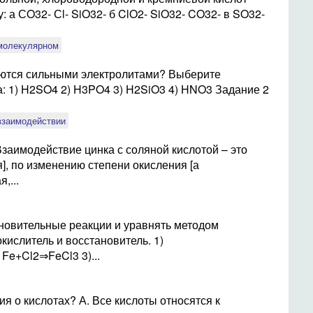
: а СO32- Сl- SiO32- б ClO2- SiO32- CO32- в SO32-
 молекулярном
ляются сильными электролитами? Выберите
та: 1) H2SO4 2) H3PO4 3) H2SiO3 4) HNO3 Задание 2
взаимодействии
заимодействие цинка с соляной кислотой – это
], по изменению степени окисления [а
,...
новительные реакции и уравнять методом
окислитель и восстановитель. 1)
e+Cl2⇒FeCl3 3)...
я о кислотах? А. Все кислоты относятся к