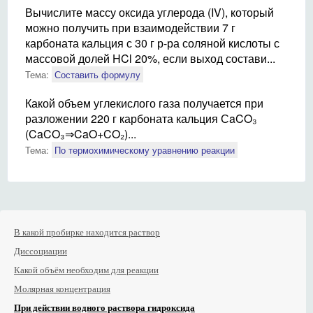
Вычислите массу оксида углерода (IV), который
можно получить при взаимодействии 7 г
карбоната кальция с 30 г р-ра соляной кислоты с
массовой долей HCl 20%, если выход состави...
Тема:
Составить формулу
Какой объем углекислого газа получается при
разложении 220 г карбоната кальция СaCO₃
(CaCO₃⇒CaO+CO₂)...
Тема:
По термохимическому уравнению реакции
В какой пробирке находится раствор
Диссоциации
Какой объём необходим для реакции
Молярная концентрация
При действии водного раствора гидроксида