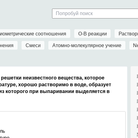
иометрические соотношения
О-В реакции
Раство
нения
Смеси
Атомно-молекулярное учение
N
 решетки неизвестного вещества, которое
атуре, хорошо растворимо в воде, образует
из которого при выпаривании выделяется в
ль
туре