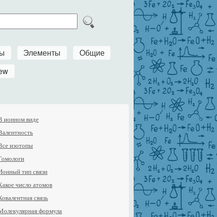
ры
Элементы
Общие
ew
В ионном виде
Валентность
Все изотопы
Гомологи
Ионный тип связи
Какое число атомов
Ковалентная связь
Молекулярная формула