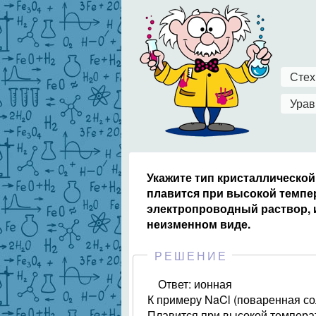
Стех
Урав
Укажите тип кристаллической
плавится при высокой темпер
электропроводный раствор, 
неизменном виде.
РЕШЕНИЕ
Ответ: ионная
К примеру NaCl (поваренная со
Плавится при высокой темпера