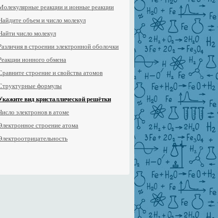
Молекулярные реакции и ионные реакции
Найдите объем и число молекул
Найти число молекул
Различия в строении электронной оболочки
Реакции ионного обмена
Сравните строение и свойства атомов
Структурные формулы
Укажите вид кристаллической решётки
Число электронов в атоме
Электронное строение атома
Электроотрицательность