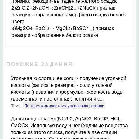
признак реакции- выпадение желтого осадка
2)ZnCl2+2NaOH→Zn(OH)2↓+2NaCl( признак
реакции - образование аморфного осадка белого
цвета
3)MgSO4+BaCl2→ MgCl2+BaSO4↓( признак
реакции - образование белого осадка
ПОХОЖИЕ ЗАДАНИЯ:
Угольная кислота и ее соли: - получение угольной
кислоты (записать реакцию; - соли угольной
кислоты (названия и формулы; - жесткость воды
(временная и постоянная; понятия и с...
Тема:
По термохимическому уравнению реакции
Даны вещества: Ba(NO3)2, AgNO3, BaCl2, HCl,
CaCO3. Используя воду и необходимые вещества
только из этого списка, получите в две стадии
нитрат кальция. Опишите признаки провод...