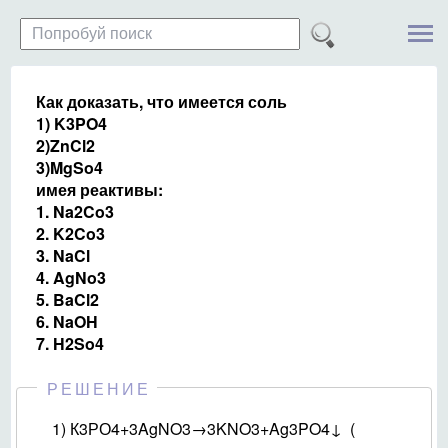
Как доказать, что имеется соль
1) K3PO4
2)ZnCl2
3)MgSo4
имея реактивы:
1. Na2Co3
2. K2Co3
3. NaCl
4. AgNo3
5. BaCl2
6. NaOH
7. H2So4
РЕШЕНИЕ
1) К3РО4+3AgNO3→3KNO3+Ag3PO4↓ (