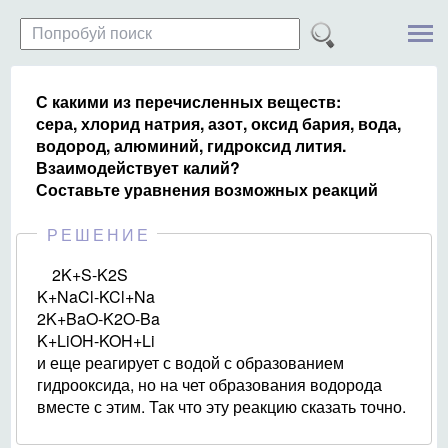
С какими из перечисленных веществ:
сера, хлорид натрия, азот, оксид бария, вода,
водород, алюминий, гидроксид лития.
Взаимодействует калий?
Составьте уравнения возможных реакций
РЕШЕНИЕ
2K+S-K2S
K+NaCl-KCl+Na
2K+BaO-K2O-Ba
K+LiOH-KOH+Li
и еще реагирует с водой с образованием
гидрооксида, но на чет образования водорода
вместе с этим. Так что эту реакцию сказать точно.