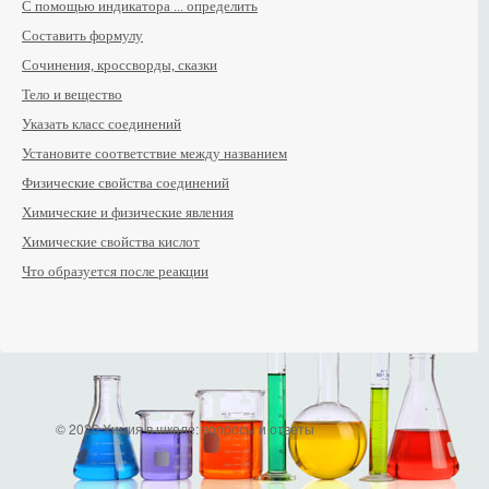
С помощью индикатора ... определить
Составить формулу
Сочинения, кроссворды, сказки
Тело и вещество
Указать класс соединений
Установите соответствие между названием
Физические свойства соединений
Химические и физические явления
Химические свойства кислот
Что образуется после реакции
© 2026 Химия в школе: вопросы и ответы