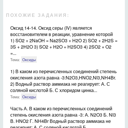
ПОХОЖИЕ ЗАДАНИЯ:
Оксид 14-14. Оксид серы (IV) является
восстановителем в реакции, уравнение которой
1) SO2 + 2NaOH = Na2SO3 + H2O 2) SO2 + 2H2S =
3S + 2H2O 3) SO2 + H2O = H2SO3 4) 2SO2 + O2
=...
Тема:
Оксиды
1) В каком из перечисленных соединений степень
окисления азота равна -3:N2O3,HNO2,NI3,NH4Br.
2) Водный раствор аммиака не реагирует: А. С
соляной кислотой Б. С хлоридом цинка...
Тема:
Оксиды
Часть А. В каком из перечисленных соединений
степень окисления азота равна -3: А. N2O3 Б. NI3
В. HNO2 Г. NH4Br Водный раствор аммиака не
реагирует: А. С соляной кислотой Б....