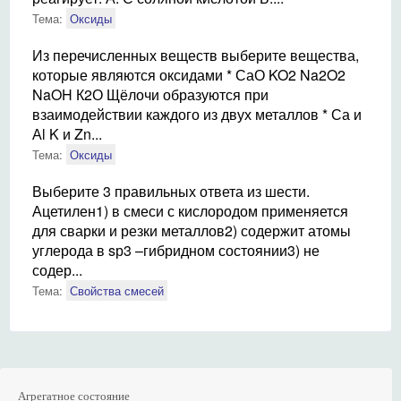
Тема:
Оксиды
Из перечисленных веществ выберите вещества,
которые являются оксидами * СаО KO2 Na2O2
NaOH К2О Щёлочи образуются при
взаимодействии каждого из двух металлов * Са и
Аl K и Zn...
Тема:
Оксиды
Выберите 3 правильных ответа из шести.
Ацетилен1) в смеси с кислородом применяется
для сварки и резки металлов2) содержит атомы
углерода в sр3 –гибридном состоянии3) не
содер...
Тема:
Свойства смесей
Агрегатное состояние