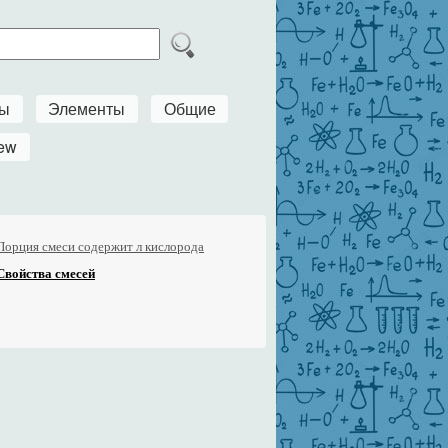
ры
Элементы
Общие
ew
Порция смеси содержит л кислорода
Свойства смесей