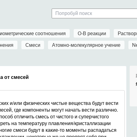
иометрические соотношения
О-В реакции
Раство
нения
Смеси
Атомно-молекулярное учение
N
а от смесей
ких и/или физических чистые вещества будут вести
месей, где компоненты могут начать вести различно.
особ отличить смесь от чистого и суперчистого
реть на температуру плавления/кристаллизации
ногие смеси будут в какие-то моменты распадаться
хлаждении, некоторые же не проявят себя при