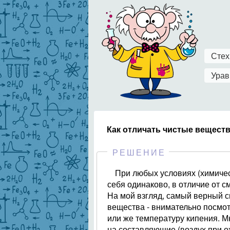
Стех
Урав
Как отличать чистые веществ
РЕШЕНИЕ
При любых условиях (химичес
себя одинаково, в отличие от с
На мой взгляд, самый верный сп
вещества - внимательно посмот
или же температуру кипения. М
на составляющие (воздух при о