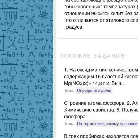
"обыкновенных" температурах (
отношении 96%/4% кипит без ра
что отличается от этилового спи
градуса.
ПОХОЖИЕ ЗАДАНИЯ:
1. На оксид магния количество
содержащим 15 г азотной кисло
Mg(NO3)2)= 14,8 г 2. Выч...
Тема:
Определите долю
Строение атома фосфора. 2. Ал
Химические свойства. 5. Получе
фосфора....
Тема:
По термохимическому уравнени
В трех пробирках находятся с