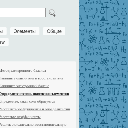
ры
Элементы
Общие
ew
Метод электронного баланса
Напишите окислитель и восстановитель
Напишите электронный баланс
Определите степень окисления элементов
Определите, какая соль образуется
Расставить коэффициенты и определить тип
Расставьте коэффициенты
Решить окислительно восстановительную