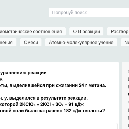
иометрические соотношения
О-В реакции
Раство
нения
Смеси
Атомно-молекулярное учение
N
 уравнению реакции
ж
ты, выделившейся при сжигании 24 г метана.
. у. выделился в результате реакции,
торой 2KCIO₃ = 2KCI + 3O₂ − 91 кДж
товой соли было затрачено 182 кДж теплоты?