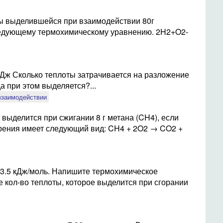
ты выделившейся при взаимодействии 80г
ледующему термохимическому уравнению. 2H2+O2-
ж Сколько теплоты затрачивается на разложение
а при этом выделяется?...
взаимодействии
 выделится при сжигании 8 г метана (CH4), если
рения имеет следующий вид: CH4 + 2O2 → CO2 +
93.5 кДж/моль. Напишите термохимическое
е кол-во теплоты, которое выделится при сгорании