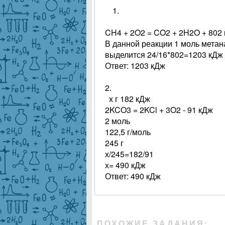
1.
CH4 + 2O2 = CO2 + 2H2O + 802
В данной реакции 1 моль метана
выделится 24/16*802=1203 кДж
Ответ: 1203 кДж
2.
х г 182 кДж
2KCO3 = 2KCl + 3O2 - 91 кДж
2 моль
122,5 г/моль
245 г
х/245=182/91
х= 490 кДж
Ответ: 490 кДж
ПОХОЖИЕ ЗАДАНИЯ: