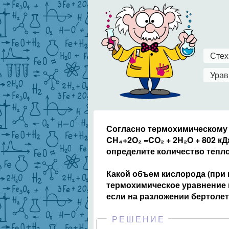
Стех
Урав
Согласно термохимическому
CH₄+2O₂ =CO₂ + 2H₂O + 802 кД
определите количество тепло
Какой объем кислорода (при н
термохимическое уравнение ко
если на разложении бертоле
РЕШЕНИЕ