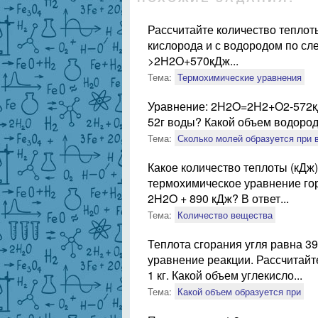
Рассчитайте количество тепло
кислорода и с водородом по с
>2H2O+570кДж...
Тема:
Термохимические уравнения
Уравнение: 2H2O=2H2+О2-572кД
52г воды? Какой объем водород
Тема:
Сколько молей образуется при 
Какое количество теплоты (кДж)
термохимическое уравнение го
2H2O + 890 кДж? В ответ...
Тема:
Количество вещества
Теплота сгорания угля равна 3
уравнение реакции. Рассчитайт
1 кг. Какой объем углекисло...
Тема:
Какой объем образуется при