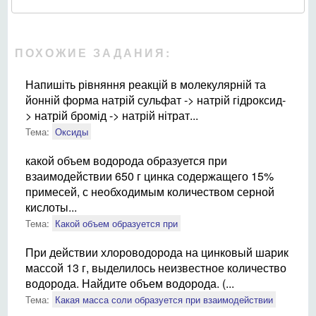
ПОХОЖИЕ ЗАДАНИЯ:
Напишіть рівняння реакцій в молекулярній та
йонній форма натрій сульфат -> натрій гідроксид-
> натрій бромід -> натрій нітрат...
Тема:
Оксиды
какой объем водорода образуется при
взаимодействии 650 г цинка содержащего 15%
примесей, с необходимым количеством серной
кислоты...
Тема:
Какой объем образуется при
При действии хлороводорода на цинковый шарик
массой 13 г, выделилось неизвестное количество
водорода. Найдите объем водорода. (...
Тема:
Какая масса соли образуется при взаимодействии