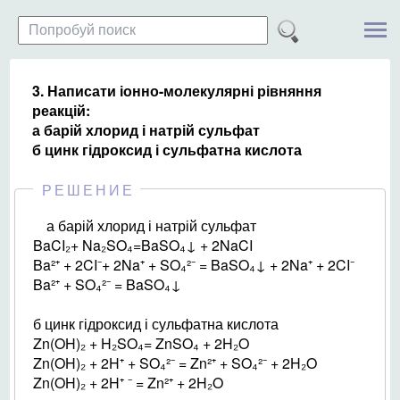
3. Написати іонно-молекулярні рівняння
реакцій:
а барій хлорид і натрій сульфат
б цинк гідроксид і сульфатна кислота
РЕШЕНИЕ
а барій хлорид і натрій сульфат
BaCI₂+ Na₂SO₄=BaSO₄↓ + 2NaCI
Ba²⁺ + 2CI⁻+ 2Na⁺ + SO₄²⁻ = BaSO₄↓ + 2Na⁺ + 2CI⁻
Ba²⁺ + SO₄²⁻ = BaSO₄↓
б цинк гідроксид і сульфатна кислота
Zn(OH)₂ + H₂SO₄= ZnSO₄ + 2H₂O
Zn(OH)₂ + 2H⁺ + SO₄²⁻ = Zn²⁺ + SO₄²⁻ + 2H₂O
Zn(OH)₂ + 2H⁺ ⁻ = Zn²⁺ + 2H₂O